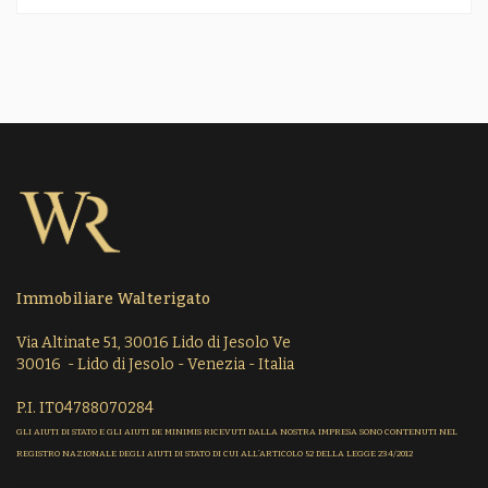
Immobiliare Walterigato
Via Altinate 51, 30016 Lido di Jesolo Ve
30016 - Lido di Jesolo - Venezia - Italia
P.I. IT04788070284
GLI AIUTI DI STATO E GLI AIUTI DE MINIMIS RICEVUTI DALLA NOSTRA IMPRESA SONO CONTENUTI NEL
REGISTRO NAZIONALE DEGLI AIUTI DI STATO DI CUI ALL’ARTICOLO 52 DELLA LEGGE 234/2012