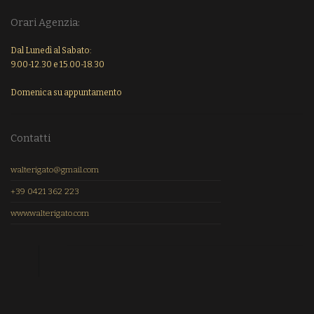
Orari Agenzia:
Dal Lunedì al Sabato:
9.00-12.30 e 15.00-18.30
Domenica su appuntamento
Contatti
walterigato@gmail.com
+39 0421 362 223
www.walterigato.com