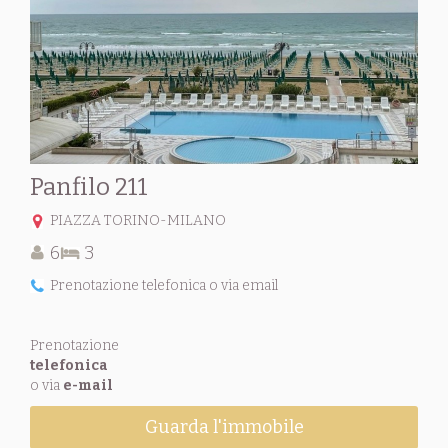
Panfilo 211
PIAZZA TORINO-MILANO
6
3
Prenotazione telefonica o via email
Prenotazione
telefonica
o via
e-mail
Guarda l'immobile