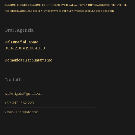
GLI AIUTI DI STATO E GLI AIUTI DE MINIMIS RICEVUTI DALLA NOSTRA IMPRESA SONO CONTENUTI NEL
REGISTRO NAZIONALE DEGLI AIUTI DI STATO DI CUI ALL’ARTICOLO 52 DELLA LEGGE 234/2012
Orari Agenzia:
Dal Lunedì al Sabato:
9.00-12.30 e 15.00-18.30
Domenica su appuntamento
Contatti
walterigato@gmail.com
+39 0421 362 223
www.walterigato.com