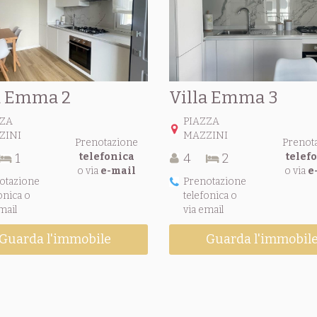
a Emma 2
Villa Emma 3
ZZA
PIAZZA
ZINI
MAZZINI
Prenotazione
Prenot
1
telefonica
4
2
telef
o via
e-mail
o via
e
otazione
Prenotazione
onica o
telefonica o
mail
via email
Guarda l'immobile
Guarda l'immobil