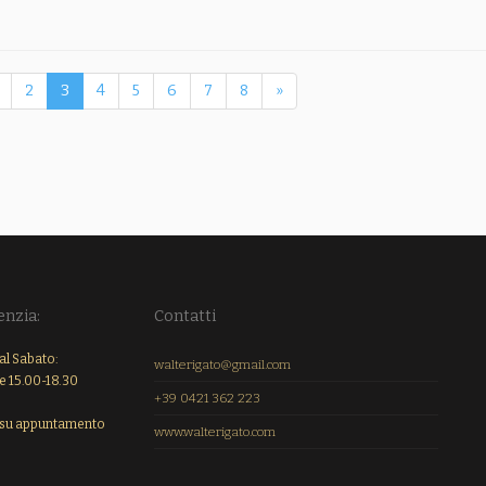
2
3
4
5
6
7
8
»
enzia:
Contatti
al Sabato:
walterigato@gmail.com
e 15.00-18.30
+39 0421 362 223
su appuntamento
www.walterigato.com