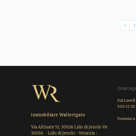
«
1
Orari Ag
Dal Lunedì 
9.00-12.30 
Immobiliare Walterigato
Domenica 
Via Altinate 51, 30016 Lido di Jesolo Ve
30016 - Lido di Jesolo - Venezia -