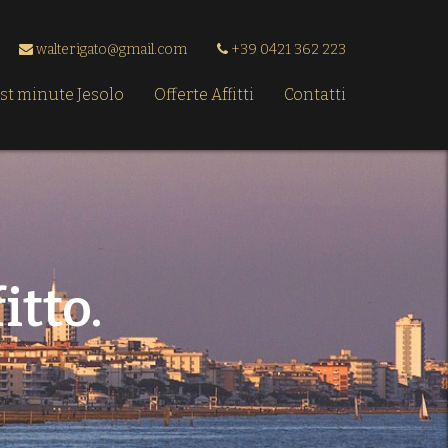
walterigato@gmail.com
+39 0421 362 223
st minute Jesolo
Offerte Affitti
Contatti
itto.