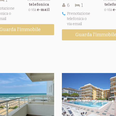
1
telefonica
6
1
telef
otazione
o via
e-mail
o via
e
onica o
Prenotazione
mail
telefonica o
via email
Guarda l'immobile
Guarda l'immobil