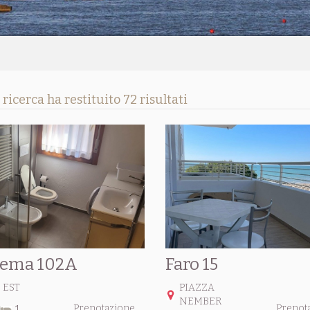
 ricerca ha restituito 72 risultati
nema 102A
Faro 15
 EST
PIAZZA
NEMBER
Prenotazione
Prenot