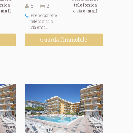
onica
8
2
telefonica
-mail
o via
e-mail
Prenotazione
telefonica o
via email
e
Guarda l'immobile