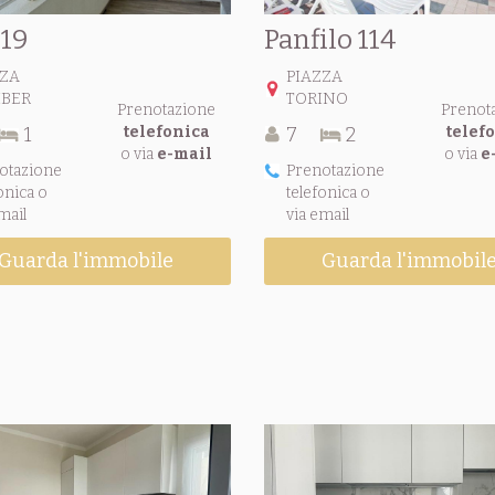
 19
Panfilo 114
ZZA
PIAZZA
BER
TORINO
Prenotazione
Prenot
1
telefonica
7
2
telef
o via
e-mail
o via
e
otazione
Prenotazione
onica o
telefonica o
mail
via email
Guarda l'immobile
Guarda l'immobil