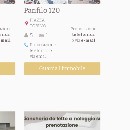
Panfilo 120
PIAZZA
TORINO
azione
Prenotazione
onica
5
1
telefonica
-mail
o via
e-mail
Prenotazione
telefonica o
via email
e
Guarda l'immobile