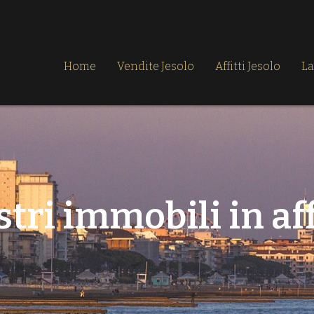
Home
Vendite Jesolo
Affitti Jesolo
La
stri immobili in aff