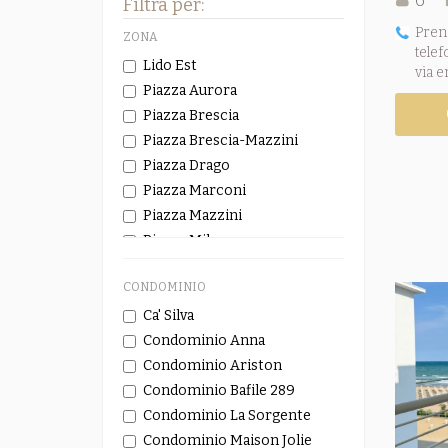
6
Filtra per:
Pren
ZONA
telef
Lido Est
via e
Piazza Aurora
Piazza Brescia
Piazza Brescia-Mazzini
Piazza Drago
Piazza Marconi
Piazza Mazzini
Piazza Milano
Piazza Nember
CONDOMINIO
Piazza Torino
Piazza Torino Milano
Ca' Silva
Piazza Torino-Milano
Condominio Anna
Piazza Trento
Condominio Ariston
Piazza Trieste
Condominio Bafile 289
Piazza Trieste Brescia
Condominio La Sorgente
Piazza Trieste-Brescia
Condominio Maison Jolie