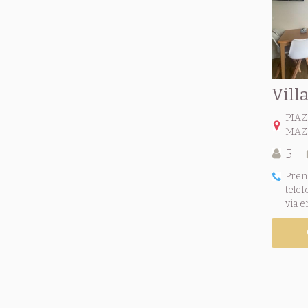
Residence Mara
Residence Marina Marconi
Residence Palmar
Residence Park
Residence Penelope
Vill
Residence Union
Residence Vela
PIA
Residence Wave
MAZ
Residence Wave 2
5
Residence Wave Island
Pren
Residence Zeta
telef
Residenza Diani Beach
via e
Villa Carmina
Villa Del Mar
Villa Emma
Villa Giulia
Villa Grazia
Villa Smeralda