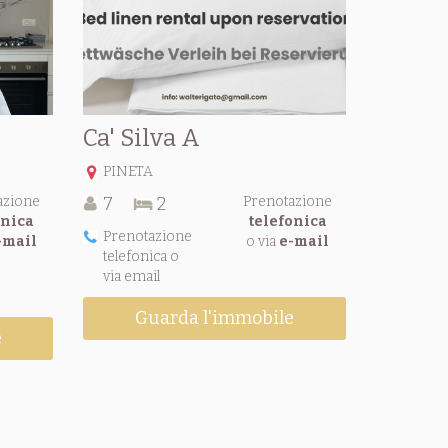
Ca' Silva A
PINETA
azione
7
2
Prenotazione
onica
telefonica
Prenotazione
-mail
o via
e-mail
telefonica o
via email
Guarda l'immobile
e