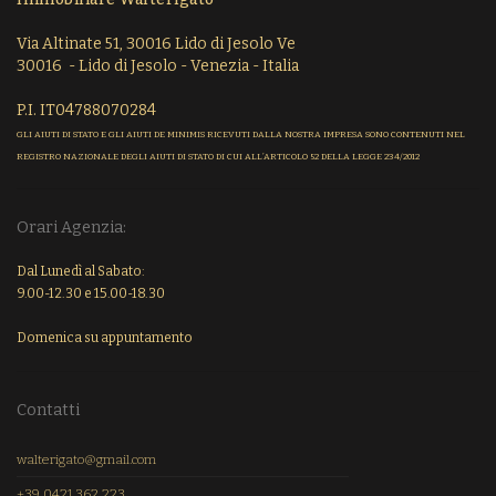
Via Altinate 51, 30016 Lido di Jesolo Ve
30016 - Lido di Jesolo - Venezia - Italia
P.I. IT04788070284
GLI AIUTI DI STATO E GLI AIUTI DE MINIMIS RICEVUTI DALLA NOSTRA IMPRESA SONO CONTENUTI NEL
REGISTRO NAZIONALE DEGLI AIUTI DI STATO DI CUI ALL’ARTICOLO 52 DELLA LEGGE 234/2012
Orari Agenzia:
Dal Lunedì al Sabato:
9.00-12.30 e 15.00-18.30
Domenica su appuntamento
Contatti
walterigato@gmail.com
+39 0421 362 223