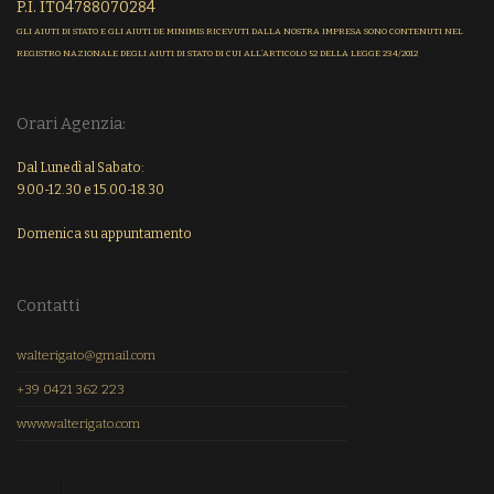
P.I. IT04788070284
GLI AIUTI DI STATO E GLI AIUTI DE MINIMIS RICEVUTI DALLA NOSTRA IMPRESA SONO CONTENUTI NEL
REGISTRO NAZIONALE DEGLI AIUTI DI STATO DI CUI ALL’ARTICOLO 52 DELLA LEGGE 234/2012
Orari Agenzia:
Dal Lunedì al Sabato:
9.00-12.30 e 15.00-18.30
Domenica su appuntamento
Contatti
walterigato@gmail.com
+39 0421 362 223
www.walterigato.com