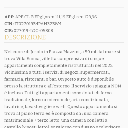
APE:
APE CL. B EPgl,nren 111,19 EPgl,ren 129,96
CIN:
IT027019B4PAH32BW4
CIR:
027019-LOC-05808
DESCRIZIONE
Nel cuore di Jesolo in Piazza Mazzini, a 50 mt dal mare si
trova Villa Emma, villetta comprensiva di cinque
appartamenti completamente ristrutturati nel 2023.
Vicinissima a tutti i servizi di negozi, supermercati,
farmacia, ristoranti e bar. Un posto auto è disponibile
presso la struttura o all'esterno. Il servizio spiaggia NON
è incluso. Tutti gli appartamenti sono dotati di forno
tradizionale, forno a microonde, aria condizionata,
lavatrice, lavastoviglie e wi-fi. Questo appartamento si
trova al piano terra ed è composto da : una camera
matrimoniale + terzo letto, una camera con letti a
castello (2 posti letto), soggiorno con divano e televisore,