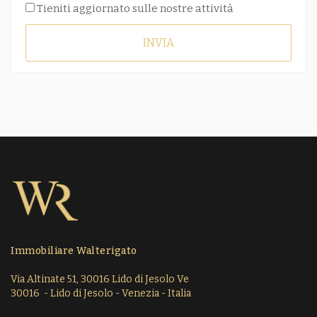
Tieniti aggiornato sulle nostre attività
INVIA
Immobiliare Walterigato
Via Altinate 51, 30016 Lido di Jesolo Ve
30016 - Lido di Jesolo - Venezia - Italia