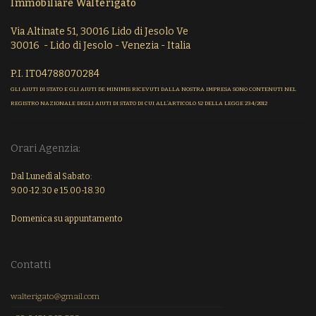
Immobiliare Walterigato
Via Altinate 51, 30016 Lido di Jesolo Ve
30016 - Lido di Jesolo - Venezia - Italia
P.I. IT04788070284
GLI AIUTI DI STATO E GLI AIUTI DE MINIMIS RICEVUTI DALLA NOSTRA IMPRESA SONO CONTENUTI NEL
REGISTRO NAZIONALE DEGLI AIUTI DI STATO DI CUI ALL’ARTICOLO 52 DELLA LEGGE 234/2012
Orari Agenzia:
Dal Lunedì al Sabato:
9.00-12.30 e 15.00-18.30
Domenica su appuntamento
Contatti
walterigato@gmail.com