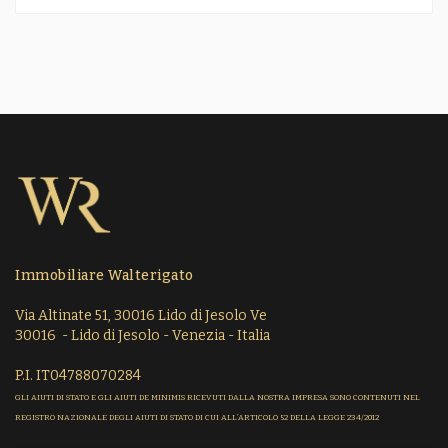
Immobiliare Walterigato
Via Altinate 51, 30016 Lido di Jesolo Ve
30016 - Lido di Jesolo - Venezia - Italia
P.I. IT04788070284
GLI AIUTI DI STATO E GLI AIUTI DE MINIMIS RICEVUTI DALLA NOSTRA IMPRESA SONO CONTENUTI NEL
REGISTRO NAZIONALE DEGLI AIUTI DI STATO DI CUI ALL’ARTICOLO 52 DELLA LEGGE 234/2012