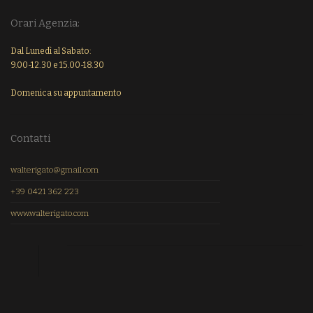
Orari Agenzia:
Dal Lunedì al Sabato:
9.00-12.30 e 15.00-18.30
Domenica su appuntamento
Contatti
walterigato@gmail.com
+39 0421 362 223
www.walterigato.com