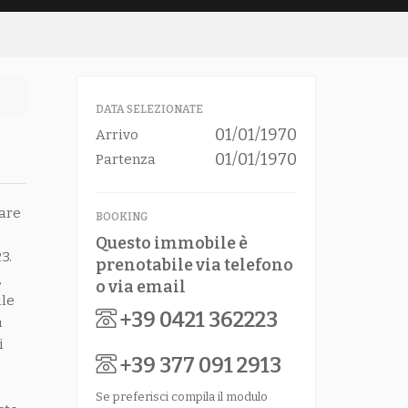
DATA SELEZIONATE
01/01/1970
Arrivo
01/01/1970
Partenza
mare
BOOKING
Questo immobile è
3.
prenotabile via telefono
,
o via email
ile
+39 0421 362223
a
i
+39 377 091 2913
Se preferisci compila il modulo