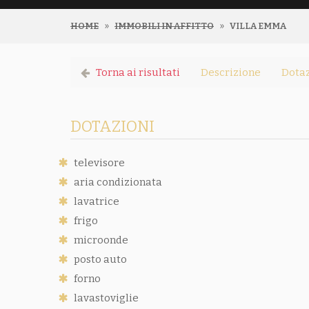
HOME
IMMOBILI IN AFFITTO
VILLA EMMA
Torna ai risultati
Descrizione
Dotaz
DOTAZIONI
televisore
aria condizionata
lavatrice
frigo
microonde
posto auto
forno
lavastoviglie