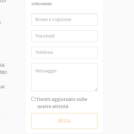
sto
sottostante
x
RA'
URO
at.
Tieniti aggiornato sulle
nostre attività
INVIA