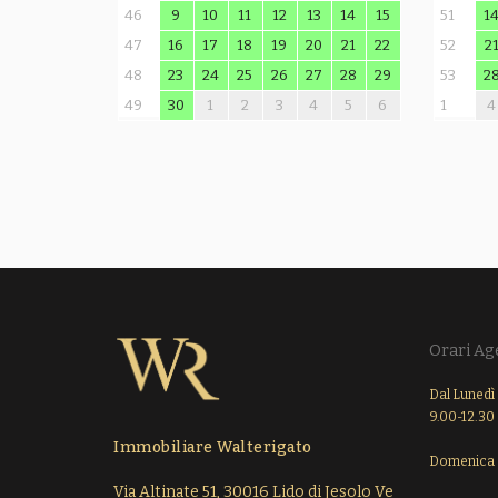
46
9
10
11
12
13
14
15
51
1
47
16
17
18
19
20
21
22
52
2
48
23
24
25
26
27
28
29
53
2
49
30
1
2
3
4
5
6
1
4
Orari Ag
Dal Lunedì 
9.00-12.30 
Immobiliare Walterigato
Domenica 
Via Altinate 51, 30016 Lido di Jesolo Ve