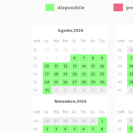
disponibile
pr
Agosto, 2026
sett.
Lu
Ma
Me
Gi
Ve
Sa
Do
sett.
Lu
31
27
28
29
30
31
1
2
36
3
32
3
4
5
6
7
8
9
37
7
33
10
11
12
13
14
15
16
38
1
34
17
18
19
20
21
22
23
39
2
35
24
25
26
27
28
29
30
40
2
36
31
1
2
3
4
5
6
41
5
Novembre, 2026
sett.
Lu
Ma
Me
Gi
Ve
Sa
Do
sett.
Lu
44
26
27
28
29
30
31
1
49
3
45
2
3
4
5
6
7
8
50
7