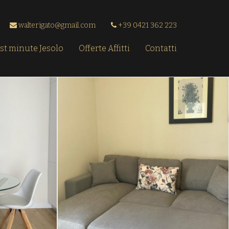
walterigato@gmail.com
+39 0421 362 223
st minute Jesolo
Offerte Affitti
Contatti