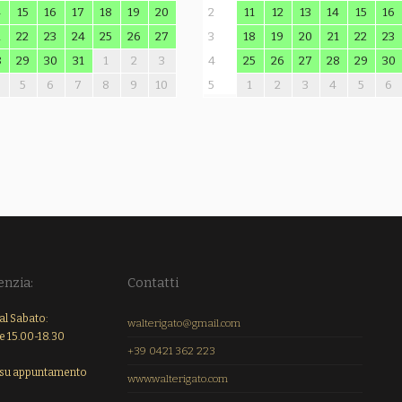
4
15
16
17
18
19
20
2
11
12
13
14
15
16
1
22
23
24
25
26
27
3
18
19
20
21
22
23
8
29
30
31
1
2
3
4
25
26
27
28
29
30
5
6
7
8
9
10
5
1
2
3
4
5
6
enzia:
Contatti
al Sabato:
walterigato@gmail.com
e 15.00-18.30
+39 0421 362 223
su appuntamento
www.walterigato.com