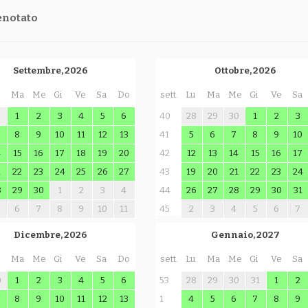
enotato
Settembre, 2026
Ottobre, 2026
Ma
Me
Gi
Ve
Sa
Do
sett.
Lu
Ma
Me
Gi
Ve
Sa
1
1
2
3
4
5
6
40
28
29
30
1
2
3
8
9
10
11
12
13
41
5
6
7
8
9
10
4
15
16
17
18
19
20
42
12
13
14
15
16
17
1
22
23
24
25
26
27
43
19
20
21
22
23
24
8
29
30
1
2
3
4
44
26
27
28
29
30
31
6
7
8
9
10
11
45
2
3
4
5
6
7
Dicembre, 2026
Gennaio, 2027
Ma
Me
Gi
Ve
Sa
Do
sett.
Lu
Ma
Me
Gi
Ve
Sa
0
1
2
3
4
5
6
53
28
29
30
31
1
2
8
9
10
11
12
13
1
4
5
6
7
8
9