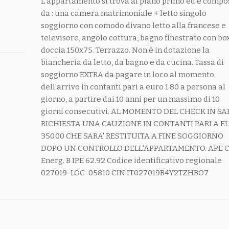
L'appartamento si trova al piano primo ed è compo
da : una camera matrimoniale + letto singolo
soggiorno con comodo divano letto alla francese e
televisore, angolo cottura, bagno finestrato con bo
doccia 150x75. Terrazzo. Non è in dotazione la
biancheria da letto, da bagno e da cucina. Tassa di
soggiorno EXTRA da pagare in loco al momento
dell'arrivo in contanti pari a euro 1.80 a persona al
giorno, a partire dai 10 anni per un massimo di 10
giorni consecutivi. AL MOMENTO DEL CHECK IN SA
RICHIESTA UNA CAUZIONE IN CONTANTI PARI A E
350.00 CHE SARA' RESTITUITA A FINE SOGGIORNO
DOPO UN CONTROLLO DELL'APPARTAMENTO. APE C
Energ. B IPE 62.92 Codice identificativo regionale
027019-LOC-05810 CIN IT027019B4Y2TZHBO7