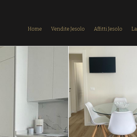
Home
Vendite Jesolo
Affitti Jesolo
La