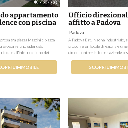
430000
ido appartamento
Ufficio direzional
dence con piscina
affitto a Padova
Padova
presa tra piazza Mazzini e piazza
A Padova Est, in zona industriale, 
a proporre uno splendido
proporre un locale direzionale di 
ilocale all'interno di uno dei
dimensioni perfetto per aziende o s
cercati del Lido di Jesolo.
Gli spazi interni sono già ristruttur
tuato al primo ed ultimo piano e si
predisposti per l'installazione di pos
COPRI L'IMMOBILE
SCOPRI L'IMMOBI
giorno con angolo cottura, due
personale. La metratura complessiv
 un...
700mq sullo...