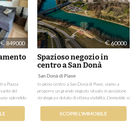
849000
60000
tamento
Spazioso negozio in
centro a San Donà
San Donà di Piave
tra Piazza
In pieno centro a San Donà di Piave, siamo a
lsante del
proporre un grande negozio situato in posizione
e uno splendido
strategica e dotato di ottima visibilità. L'immobile si
 piano
sviluppa su circa 383mq di cui 325 di zona
ente.
espositiva. Dotato di diverse vetrine tutte
LE
SCOPRI L'IMMOBILE
 soggiorno di
affacciate sul passaggio pedonale e sulla strada,...