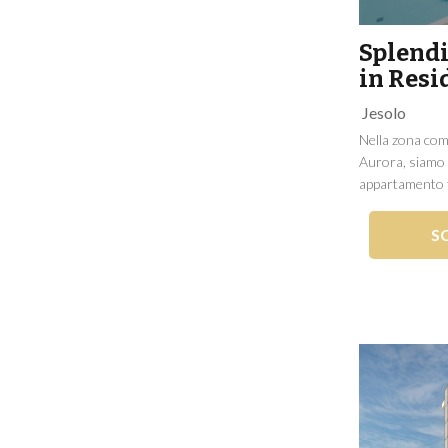
Splend
in Resi
Jesolo
Nella zona com
Aurora, siamo 
appartamento tr
Residence più ri
L'immobile è si
S
compone di sog
camere da letto,