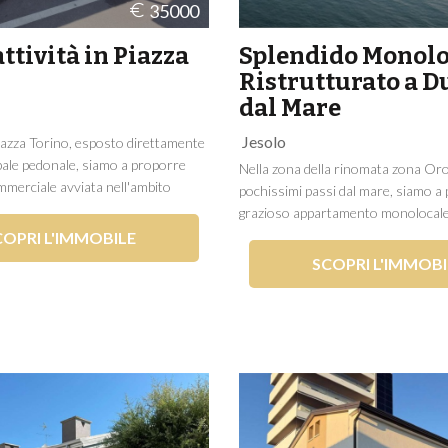
35000
ttività in Piazza
Splendido Monolo
Ristrutturato a D
dal Mare
Jesolo
Piazza Torino, esposto direttamente
ipale pedonale, siamo a proporre
Nella zona della rinomata zona Oro
mmerciale avviata nell'ambito
pochissimi passi dal mare, siamo a
ento da mare. L'immobile si compone
grazioso appartamento monolocale 
 spazio espositivo interno che poi
Fiume, all'interno di una palazzina 
COPRI L'IMMOBILE
razie al plateatico di proprietà...
ottimamente conservata. L'immobil
SCOPRI L'IMMOBI
completamente ristrutturato circa 1
presenta in condizioni...