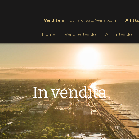
Vendite
: immobiliarerigato@gmail.com
Affitti
Home
Vendite Jesolo
Affitti Jesolo
In vendita