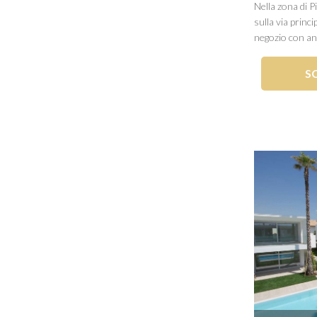
Nella zona di 
sulla via princ
negozio con an
nell'ambito del
si compone di 
S
interno che poi 