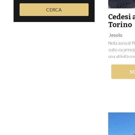
CERCA
Cedesi a
Torino
Jesolo
Nella zona di 
sulla via princ
una attività co
dell'abbigliam
di uno spazioso
S
viene ampliato g