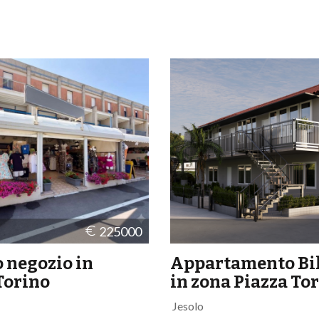
225000
 negozio in
Appartamento Bi
Torino
in zona Piazza To
Jesolo