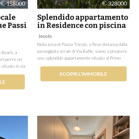
158000
328000
cale
Splendido appartamento
ue Passi
in Residence con piscina
Jesolo
Nella zona di Piazza Trieste, a Reve distanza dalla
passeggiata serale di Via Bafile, siamo a proporre
 Beach, a
uno splendido appartamento situato al Primo
 proporre un
Piano di un Residence di recente costruzione con
situato in via
piscina e posto auto privato. L'immobile si
del 2001
SCOPRI L'IMMOBILE
compone di soggiorno con angolo cottura,
e,
LE
disimpegno,...
0 anni fa, si