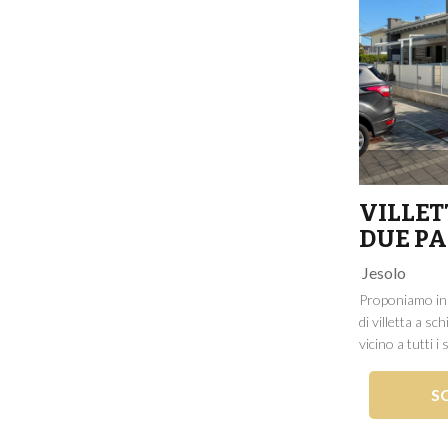
VILLET
DUE PA
Jesolo
Proponiamo in 
di villetta a sc
vicino a tutti i
Piazza Milano, 
spiaggia, è una
S
una casa da vive