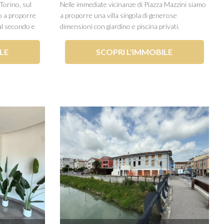
Torino, sul
Nelle immediate vicinanze di Piazza Mazzini siamo
mo a proporre
a proporre una villa singola di generose
al secondo e
dimensioni con giardino e piscina privati.
e 8 unità
L'immobile si distribuisce su tre piani, due fuori
ggetto di una
terra e uno interrato. Al piano terra troviamo
LE
SCOPRI L'IMMOBILE
ni e una...
l'ingresso, il soggiorno di ampia metratura con
vetrate nuove che...