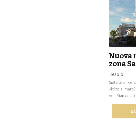
Nuova r
zona S
Jesolo
Siete alla rice
vicino al mare?
voi! Siamo liet
F4 situato a Je
zone più ambite 
S
Caratterizzato 