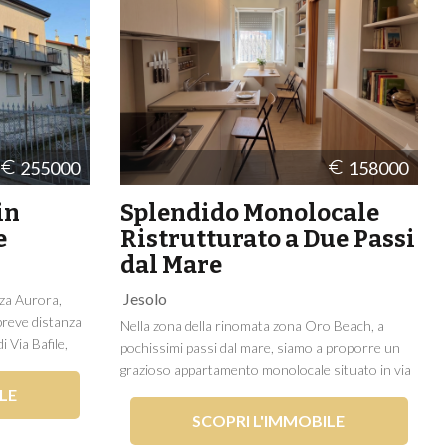
255000
158000
in
Splendido Monolocale
e
Ristrutturato a Due Passi
dal Mare
Jesolo
zza Aurora,
 breve distanza
Nella zona della rinomata zona Oro Beach, a
i Via Bafile,
pochissimi passi dal mare, siamo a proporre un
rtamento
grazioso appartamento monolocale situato in via
 di sole 4 unità
Fiume, all'interno di una palazzina del 2001
LE
rova al piano...
ottimamente conservata. L'immobile,
SCOPRI L'IMMOBILE
completamente ristrutturato circa 10 anni fa, si