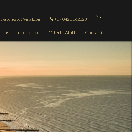
it
: walterigato@gmail.com
+39 0421 362223
Last minute Jesolo
Offerte Affitti
Contatti