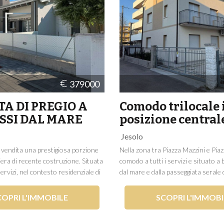
379000
TA DI PREGIO A
Comodo trilocale 
SSI DAL MARE
posizione central
Jesolo
vendita una prestigiosa porzione
Nella zona tra Piazza Mazzini e Pia
hiera di recente costruzione. Situata
comodo a tutti i servizi e situato a
 servizi, nel contesto residenziale di
dal mare e dalla passeggiata serale d
a poche decine di metri dalla
siamo a proporre un comodo appa
 soluzione ottima sia per chi cerca
trilocale all'interno di una palazzina
COPRI L'IMMOBILE
SCOPRI L'IMMOBI
re tutto l'anno, sia per chi...
rinnovata di recente. L'immobile si t