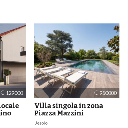
presenta in condizioni...
129000
950000
locale
Villa singola in zona
rino
Piazza Mazzini
Jesolo