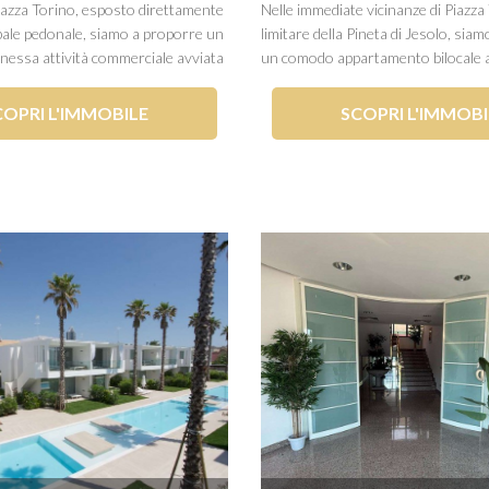
Piazza Torino, esposto direttamente
Nelle immediate vicinanze di Piazza 
ipale pedonale, siamo a proporre un
limitare della Pineta di Jesolo, sia
nessa attività commerciale avviata
un comodo appartamento bilocale 
l'abbigliamento da mare. L'immobile
ultimo piano di una palazzina di sol
uno spazioso spazio espositivo
abitative. L'intero fabbricato sarà o
COPRI L'IMMOBILE
SCOPRI L'IMMOBI
viene ampliato grazie al...
ristrutturazione estetica degli ester