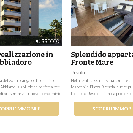
550000
ealizzazione in
Splendido appar
abbiadoro
Fronte Mare
Jesolo
rca del vostro angolo di paradiso
Nella centralissima zona compresa 
 Abbiamo la soluzione perfetta per
Marconi e Piazza Brescia, cuore pu
i di presentarvi il nuovo condominio
litorale di Jesolo, siamo a proporr
solo in zona Sabbiadoro, una delle
appartamento fronte mare al terzo
ed esclusive dell'intero litorale.
completamente ristrutturato di rec
COPRI L'IMMOBILE
SCOPRI L'IMMOBI
da una posizione...
L'immobile si compone di un grande
circa 40mq, cucina separata,...