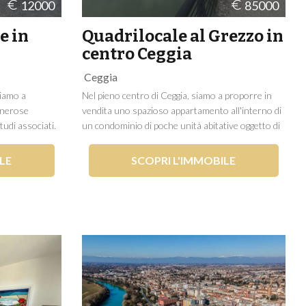
12000
85000
e in
Quadrilocale al Grezzo in
centro Ceggia
Ceggia
siamo a
Nel pieno centro di Ceggia, siamo a proporre in
generose
vendita uno spazioso appartamento all'interno di
tudi associati.
un condominio di poche unità abitative oggetto di
ati e
una recente ristrutturazione estetica
tazioni per il
dell'esterno. L'immobile è situato al secondo piano
LE
SCOPRI L'IMMOBILE
a è di circa
e si compone di soggiorno con angolo cottura,
disimpegno,...