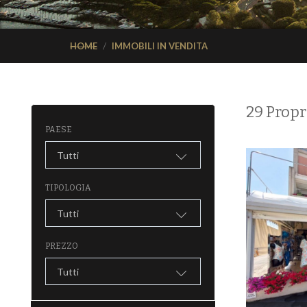
HOME
IMMOBILI IN VENDITA
29 Propr
PAESE
Tutti
TIPOLOGIA
Tutti
PREZZO
Tutti